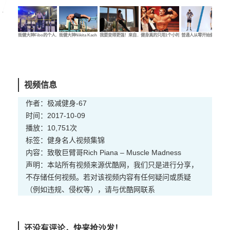
街健大神Fibo的个人…
街健大神Nikita Kach…
我要变得更强！来自…
健身真的只用1个小时…
普通人从零开始健身…
大
视频信息
作者：极减健身-67
时间：2017-10-09
播放：10,751次
标签：
健身
名人
视频集锦
内容：致敬巨臂哥Rich Piana – Muscle Madness
声明：本站所有视频来源优酷网，我们只是进行分享，
不存储任何视频。若对该视频内容有任何疑问或质疑
（例如违规、侵权等），请与优酷网联系
还没有评论，快来抢沙发！