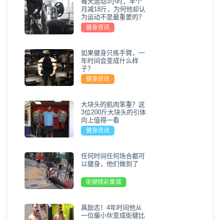
每天运动3小时，半个
月减18斤，为何他却认
为运动不是最重要的？
健身资讯
如果健身只练手臂，一
年时间会变成什么样
子？
健身资讯
大块头的肌肉笨重？这
3位200斤大块头的引体
向上值得一看
健身资讯
任何时间任何场合都可
以健身，他们做到了
街健精彩集锦
真励志！4年时间他从
一位瘦小伙变成街健比