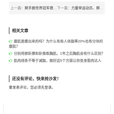
上一篇：
掰手腕世界冠军德文挑战硬拉200kg，握杆方式真的太任性！
下一篇：
力量举运动员、掰手腕运动员和攀岩运动员，谁的握力更大？
相关文章
腹肌是瘦出来的吗？为什么有些人体脂率20%也有分块的
腹肌？
分别用俯卧撑和卧推练胸肌，1年之后胸肌会有什么区别？
肌肉线条不等于减脂，做好这5个方面让你变身筋肉达人
还没有评论，快来抢沙发！
要发表评论，您必须先
登录
。