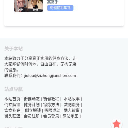
赛高手
街健精彩集锦
关于本站
本站致力于分享真正实用的健身方法，让
大家能够何时何地，自由自在，无拘无束
的健身。
联系我们：jietou@zizhongjianshen.com
站点导航
本站首页
|
街健动态
|
街健教程
|
本站故事
|
倒立解锁
|
健身计划
|
锻炼方法
|
减肥瘦身
|
饮食补充
|
倒立解锁
|
极限运动
|
励志故事
|
街头联盟
|
会员注册
|
会员登录
|
网站地图
|