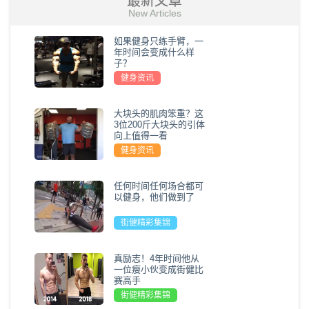
最新文章
New Articles
如果健身只练手臂，一
年时间会变成什么样
子？
健身资讯
大块头的肌肉笨重？这
3位200斤大块头的引体
向上值得一看
健身资讯
任何时间任何场合都可
以健身，他们做到了
街健精彩集锦
真励志！4年时间他从
一位瘦小伙变成街健比
赛高手
街健精彩集锦