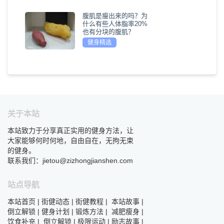
腹肌是瘦出来的吗？为
什么有些人体脂率20%
也有分块的腹肌？
健身精选
关于本站
本站致力于分享真正实用的健身方法，让
大家能够何时何地，自由自在，无拘无束
的健身。
联系我们：jietou@zizhongjianshen.com
站点导航
本站首页
|
街健动态
|
街健教程
|
本站故事
|
倒立解锁
|
健身计划
|
锻炼方法
|
减肥瘦身
|
饮食补充
|
倒立解锁
|
极限运动
|
励志故事
|