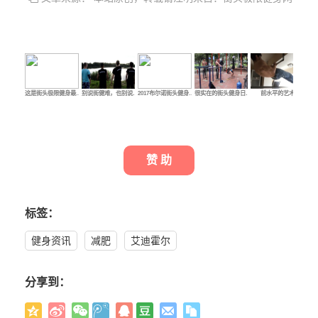
这是街头极限健身最…
别说街健难，也别说…
2017布尔诺街头健身…
很实在的街头健身日…
前水平的艺术
虽
赞 助
标签：
健身资讯
减肥
艾迪霍尔
分享到：