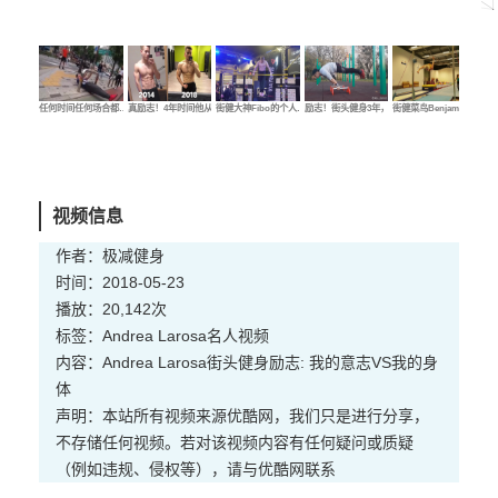
任何时间任何场合都…
真励志！4年时间他从…
街健大神Fibo的个人…
励志！街头健身3年，…
街健菜鸟Benjamin的…
街健
视频信息
作者：极减健身
时间：2018-05-23
播放：20,142次
标签：
Andrea Larosa
名人
视频
内容：Andrea Larosa街头健身励志: 我的意志VS我的身
体
声明：本站所有视频来源优酷网，我们只是进行分享，
不存储任何视频。若对该视频内容有任何疑问或质疑
（例如违规、侵权等），请与优酷网联系