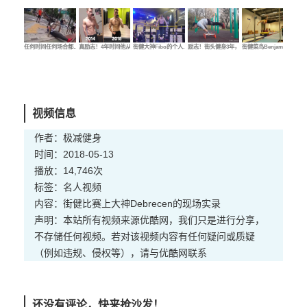
任何时间任何场合都…
真励志！4年时间他从…
街健大神Fibo的个人…
励志！街头健身3年，…
街健菜鸟Benjamin的…
街健
视频信息
作者：极减健身
时间：2018-05-13
播放：14,746次
标签：
名人
视频
内容：街健比赛上大神Debrecen的现场实录
声明：本站所有视频来源优酷网，我们只是进行分享，
不存储任何视频。若对该视频内容有任何疑问或质疑
（例如违规、侵权等），请与优酷网联系
还没有评论，快来抢沙发！