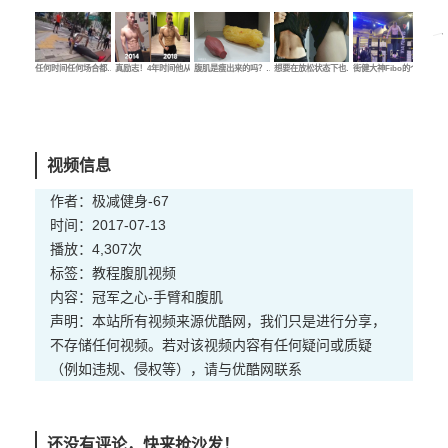
任何时间任何场合都…
真励志！4年时间他从…
腹肌是瘦出来的吗？…
想要在放松状态下也…
街健大神Fibo的个人…
腹
视频信息
作者：极减健身-67
时间：2017-07-13
播放：4,307次
标签：
教程
腹肌
视频
内容：冠军之心-手臂和腹肌
声明：本站所有视频来源优酷网，我们只是进行分享，
不存储任何视频。若对该视频内容有任何疑问或质疑
（例如违规、侵权等），请与优酷网联系
还没有评论，快来抢沙发！