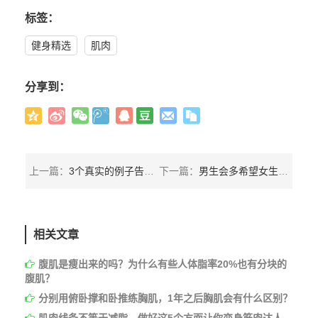
标签：
健身精选
肌肉
分享到：
上一篇：
3个真实的例子告诉你，使用类固醇健身1年会变成什么样子
下一篇：
男生会多希望女生有马甲线？教你7个虐腹动作，一个男神也跑不了
相关文章
腹肌是瘦出来的吗？为什么有些人体脂率20%也有分块的
腹肌？
分别用俯卧撑和卧推练胸肌，1年之后胸肌会有什么区别？
肌肉线条不等于减脂，做好这5个方面让你变身筋肉达人