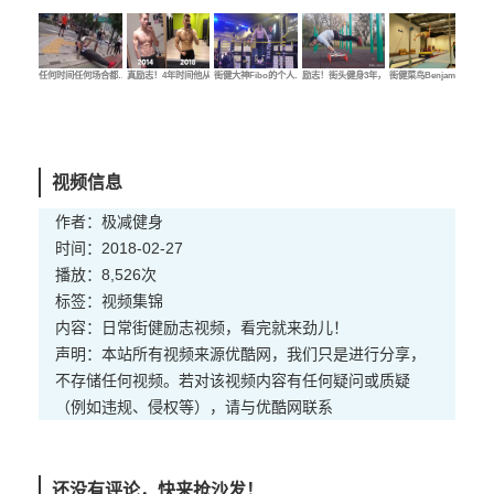
任何时间任何场合都…
真励志！4年时间他从…
街健大神Fibo的个人…
励志！街头健身3年，…
街健菜鸟Benjamin的…
街健
视频信息
作者：极减健身
时间：2018-02-27
播放：8,526次
标签：
视频
集锦
内容：日常街健励志视频，看完就来劲儿！
声明：本站所有视频来源优酷网，我们只是进行分享，
不存储任何视频。若对该视频内容有任何疑问或质疑
（例如违规、侵权等），请与优酷网联系
还没有评论，快来抢沙发！