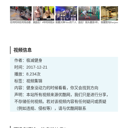
任何时间任何场合都…
真励志！4年时间他从…
街健大神Fibo的个人…
励志！街头健身3年，…
街健菜鸟Benjamin的…
街健
视频信息
作者：极减健身
时间：2017-12-21
播放：8,234次
标签：
视频
集锦
内容：健身没动力的时候看看，你又会找到方向
声明：本站所有视频来源优酷网，我们只是进行分享，
不存储任何视频。若对该视频内容有任何疑问或质疑
（例如违规、侵权等），请与优酷网联系