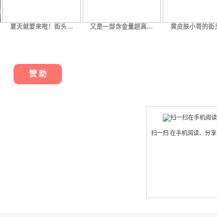
夏天就要来啦！街头…
又是一部含金量超高…
黄皮肤小哥的街
赞 助
扫一扫 在手机阅读、分