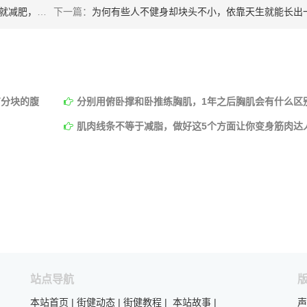
能瘦下来吗？
下一篇：
为何有些人不健身却块头不小，依靠天生就能长出一身肌肉吗
有分块的腹
分别用俯卧撑和卧推练胸肌，1年之后胸肌会有什么区
肌肉线条不等于减脂，做好这5个方面让你变身筋肉达
站点导航
本站首页
|
街健动态
|
街健教程
|
本站故事
|
声