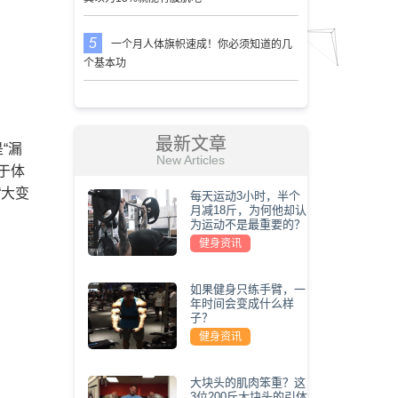
一个月人体旗帜速成！你必须知道的几
个基本功
最新文章
“漏
New Articles
于体
“大变
每天运动3小时，半个
月减18斤，为何他却认
为运动不是最重要的？
健身资讯
如果健身只练手臂，一
年时间会变成什么样
子？
健身资讯
大块头的肌肉笨重？这
3位200斤大块头的引体