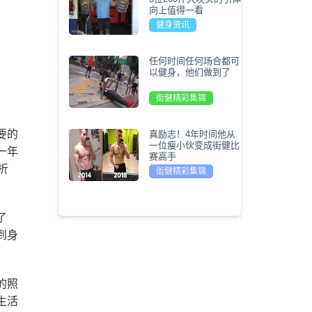
向上值得一看
健身资讯
任何时间任何场合都可
以健身，他们做到了
街健精彩集锦
要的
真励志！4年时间他从
一位瘦小伙变成街健比
一年
赛高手
折
街健精彩集锦
了
到身
。
的照
生活