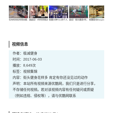
任何时间任何场合都…
真励志！4年时间他从…
街健大神Fibo的个人…
励志！街头健身3年，…
街健菜鸟Benjamin的…
街健
视频信息
作者：极减健身
时间：2017-06-03
播放：8,649次
标签：
视频
集锦
内容：街头健身花样多 肯定有你还没见过的动作
声明：本站所有视频来源优酷网，我们只是进行分享，
不存储任何视频。若对该视频内容有任何疑问或质疑
（例如违规、侵权等），请与优酷网联系