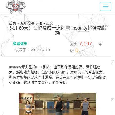
Toggl
navig
首页 » 减肥瘦身专栏 »
正文
只用60天！让你瘦成一道闪电 Insanity超强减脂
操
7,197
极减健身
阅读:
评
0
发表于： 2017-04-10
论:
Insanity是典型的HIIT训练，由于动作灵活度高、动作强度
大，燃脂能力超强。但是多跳跃动作，对膝关节的冲击较大，
所有对膝盖的要求也非常高。建议在动作过程中一定要保证姿
势正确，跳跃时主要缓存，避免受伤。