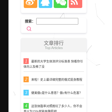
搜索：
文章排行
Top Articles
最新的大学生体测评分标准表 快看你引
体向上及格了没
来啦！史上最详细完整的俄式挺身教程
健美做c是什么意思？做c有什么危害？
这张体脂率对照图坑了多少人，你不会
真以为15%就能有腹肌吧