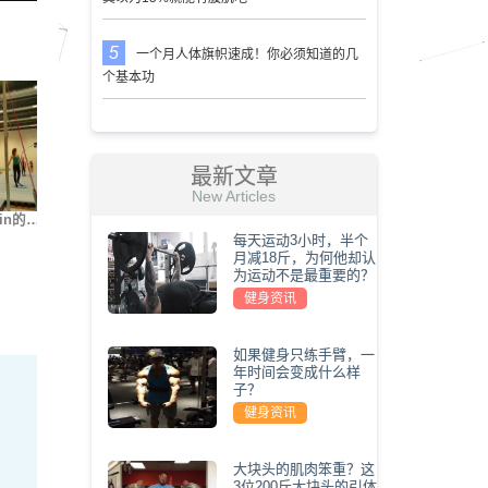
一个月人体旗帜速成！你必须知道的几
个基本功
最新文章
New Articles
in的…
街健大神Nikita Kach…
世界上最难的5种俯卧…
我要变
每天运动3小时，半个
月减18斤，为何他却认
为运动不是最重要的？
健身资讯
如果健身只练手臂，一
年时间会变成什么样
子？
健身资讯
大块头的肌肉笨重？这
3位200斤大块头的引体