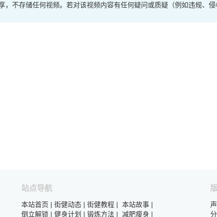
享，不存储任何视频。若对该视频内容有任何疑问或质疑（例如违规、侵
站点导航
本站首页
|
街健动态
|
街健教程
|
本站故事
|
声
倒立解锁
|
健身计划
|
锻炼方法
|
减肥瘦身
|
分