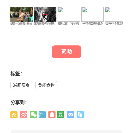
想要一位街健大神给…
菜鸟街健2年的成果，…
老骥伏枥！76岁的乌…
2017马德里街头健身…
8分钟100个倒立撑!我…
街
赞 助
标签：
减肥瘦身
负能食物
分享到：