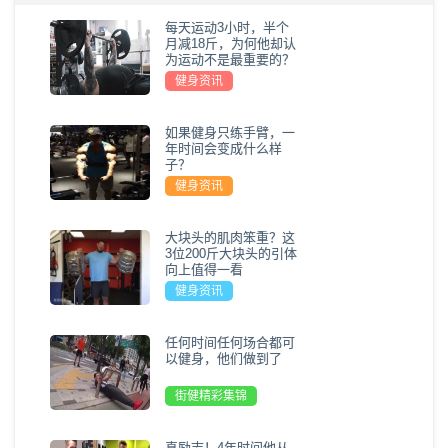
每天运动3小时，半个
月减18斤，为何他却认
为运动不是最重要的？
健身资讯
如果健身只练手臂，一
年时间会变成什么样
子？
健身资讯
大块头的肌肉笨重？这
3位200斤大块头的引体
向上值得一看
健身资讯
任何时间任何场合都可
以健身，他们做到了
街健精彩集锦
真励志！4年时间他从