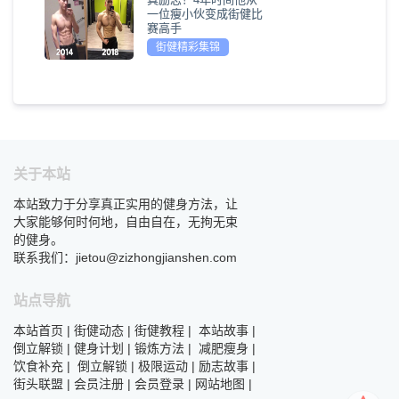
一位瘦小伙变成街健比
赛高手
街健精彩集锦
关于本站
本站致力于分享真正实用的健身方法，让
大家能够何时何地，自由自在，无拘无束
的健身。
联系我们：jietou@zizhongjianshen.com
站点导航
本站首页
|
街健动态
|
街健教程
|
本站故事
|
倒立解锁
|
健身计划
|
锻炼方法
|
减肥瘦身
|
饮食补充
|
倒立解锁
|
极限运动
|
励志故事
|
街头联盟
|
会员注册
|
会员登录
|
网站地图
|