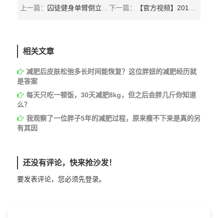
上一篇：
囚徒健身单臂倒立撑为什么没有视频？告诉你真相
下一篇：
【官方视频】2015年街头健身世界锦标赛
相关文章
减肥后皮肤松弛多长时间能恢复？这位胖妞的减肥经历就
是答案
每天只吃一顿饭，30天减肥8kg，但之后会胖几斤你知道
么？
我观察了一位胖子5年的减肥过程，原来瘦不下来是真的另
有其因
还没有评论，快来抢沙发！
要发表评论，您必须先
登录
。