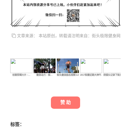
文章来源： 本站原创，转载请注明来自：街头极限健身网
创意剪辑大片 –…
健身动力 – 街…
街头健身励志视频 &#…
2017街健近期大神牛…
用镜头记录下街头健…
街
赞 助
标签：