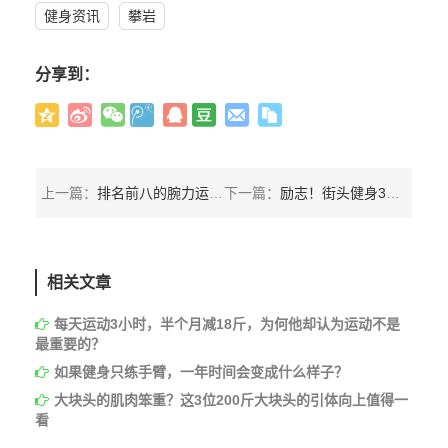
健身资讯
攀岩
分享到：
上一篇：
排名前八的腕力运动员的手臂有多恐怖？臂围50cm只能排倒数！
下一篇：
励志！街头健身3年，从神技到身材变化的全记录
相关文章
每天运动3小时，半个月减18斤，为何他却认为运动不是
最重要的？
如果健身只练手臂，一年时间会变成什么样子？
大块头的肌肉笨重？这3位200斤大块头的引体向上值得一
看