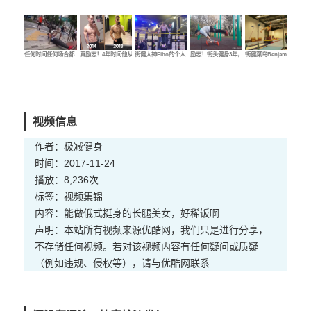
任何时间任何场合都…
真励志！4年时间他从…
街健大神Fibo的个人…
励志！街头健身3年，…
街健菜鸟Benjamin的…
街健
视频信息
作者：极减健身
时间：2017-11-24
播放：8,236次
标签：
视频
集锦
内容：能做俄式挺身的长腿美女，好稀饭啊
声明：本站所有视频来源优酷网，我们只是进行分享，
不存储任何视频。若对该视频内容有任何疑问或质疑
（例如违规、侵权等），请与优酷网联系