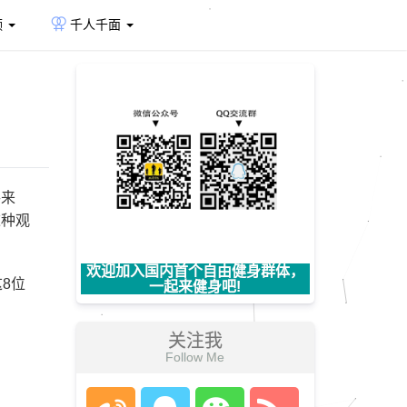
频
千人千面
手来
这种观
欢迎加入国内首个自由健身群体，
8位
一起来健身吧!
关注我
Follow Me