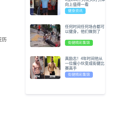
向上值得一看
健身资讯
任何时间任何场合都可
以健身，他们做到了
亚历
街健精彩集锦
真励志！4年时间他从
一位瘦小伙变成街健比
赛高手
街健精彩集锦