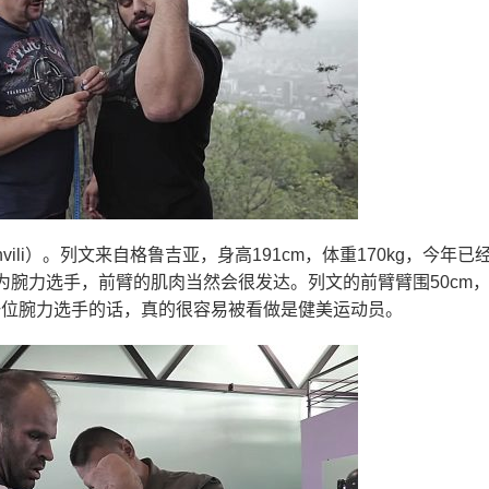
shvili）。列文来自格鲁吉亚，身高191cm，体重170kg，今年已经
腕力选手，前臂的肌肉当然会很发达。列文的前臂臂围50cm
一位腕力选手的话，真的很容易被看做是健美运动员。