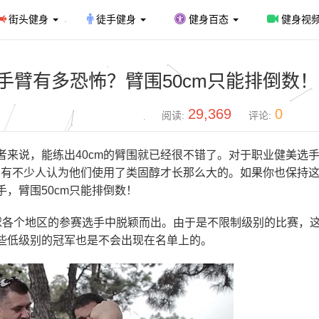
街头健身
徒手健身
健身百态
健身视
手臂有多恐怖？臂围50cm只能排倒数！
29,369
0
阅读:
评论:
来说，能练出40cm的臂围就已经很不错了。对于职业健美选
，有不少人认为他们使用了类固醇才长那么大的。如果你也保持
，臂围50cm只能排倒数！
球各个地区的参赛选手中脱颖而出。由于是不限制级别的比赛，这
些低级别的冠军也是不会出现在名单上的。