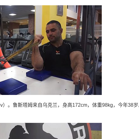
yev）。鲁斯塔姆来自乌克兰，身高172cm，体重98kg，今年38