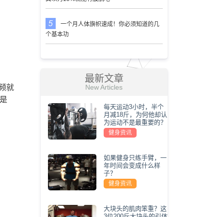
一个月人体旗帜速成！你必须知道的几
个基本功
最新文章
视频就
New Articles
围是
每天运动3小时，半个
月减18斤，为何他却认
为运动不是最重要的？
健身资讯
如果健身只练手臂，一
年时间会变成什么样
子？
健身资讯
大块头的肌肉笨重？这
3位200斤大块头的引体