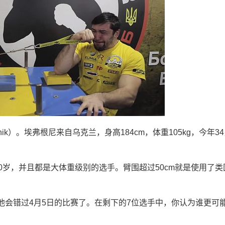
dnik）。埃弗根尼来自乌克兰，身高184cm，体重105kg，今年3
0岁，并且都是大体重级别的选手。臂围超过50cm就是使用了类
他会错过4月5日的比赛了。在剩下的7位选手中，你认为谁更可