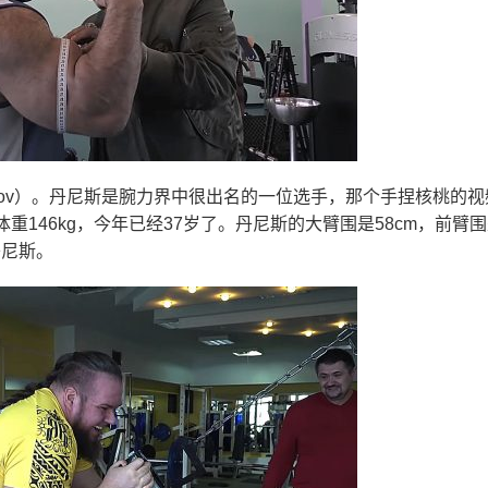
plenkov）。丹尼斯是腕力界中很出名的一位选手，那个手捏核桃的
重146kg，今年已经37岁了。丹尼斯的大臂围是58cm，前臂
丹尼斯。