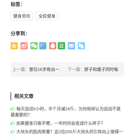
标签：
健身资讯
全民健身
分享到：
上一篇：
那位16岁练出一身肌肉，却说要放弃健美的亚裔男孩，他现在怎样了
下一篇：
胖子和瘦子同时每天只喝蛋白粉，7天后他们会发生怎样的变化？
相关文章
每天运动3小时，半个月减18斤，为何他却认为运动不是
最重要的？
如果健身只练手臂，一年时间会变成什么样子？
大块头的肌肉笨重？这3位200斤大块头的引体向上值得一