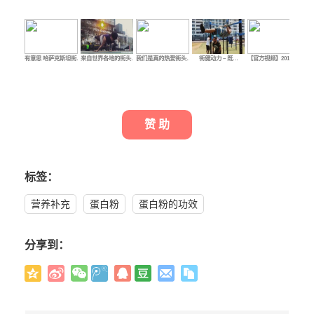
有意思 哈萨克斯坦街…
来自世界各地的街头…
我们是真的热爱街头…
街健动力 – 既…
【官方视频】2015年…
街头
赞 助
标签：
营养补充
蛋白粉
蛋白粉的功效
分享到：