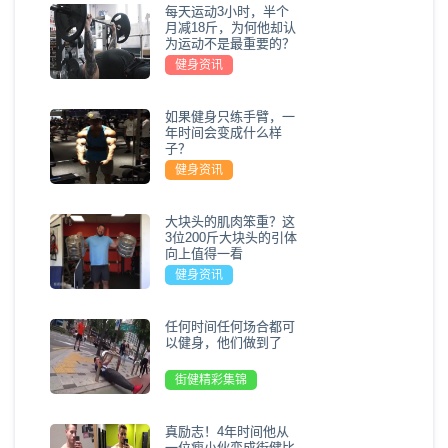
每天运动3小时，半个
月减18斤，为何他却认
为运动不是最重要的？
健身资讯
如果健身只练手臂，一
年时间会变成什么样
子？
健身资讯
大块头的肌肉笨重？这
3位200斤大块头的引体
向上值得一看
健身资讯
任何时间任何场合都可
以健身，他们做到了
街健精彩集锦
真励志！4年时间他从
一位瘦小伙变成街健比