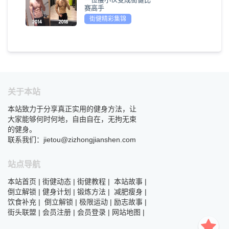
赛高手
街健精彩集锦
关于本站
本站致力于分享真正实用的健身方法，让
大家能够何时何地，自由自在，无拘无束
的健身。
联系我们：jietou@zizhongjianshen.com
站点导航
本站首页
|
街健动态
|
街健教程
|
本站故事
|
倒立解锁
|
健身计划
|
锻炼方法
|
减肥瘦身
|
饮食补充
|
倒立解锁
|
极限运动
|
励志故事
|
街头联盟
|
会员注册
|
会员登录
|
网站地图
|