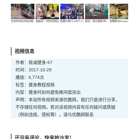
任何时间任何场合都…
真励志！4年时间他从…
街健大神Fibo的个人…
励志！街头健身3年，…
街健菜鸟Benjamin的…
街健
视频信息
作者：极减健身-67
时间：2017-10-29
播放：6,774次
标签：
健身
教程
视频
内容：健身时如何避免椎间盘突出
声明：本站所有视频来源优酷网，我们只是进行分享，
不存储任何视频。若对该视频内容有任何疑问或质疑
（例如违规、侵权等），请与优酷网联系
还没有评论，快来抢沙发！