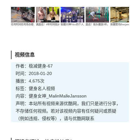
任何时间任何场合都…
真励志！4年时间他从…
街健大神Fibo的个人…
励志！街头健身3年，…
街健菜鸟Benjamin的…
街健
视频信息
作者：极减健身-67
时间：2018-01-20
播放：4,675次
标签：
健身
名人
视频
内容：健身女神_MalinMalleJansson
声明：本站所有视频来源优酷网，我们只是进行分享，
不存储任何视频。若对该视频内容有任何疑问或质疑
（例如违规、侵权等），请与优酷网联系