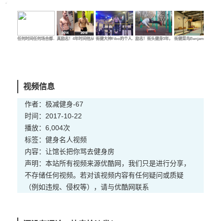
任何时间任何场合都…
真励志！4年时间他从…
街健大神Fibo的个人…
励志！街头健身3年，…
街健菜鸟Benjamin的…
街健
视频信息
作者：极减健身-67
时间：2017-10-22
播放：6,004次
标签：
健身
名人
视频
内容：让馆长把你骂去健身房
声明：本站所有视频来源优酷网，我们只是进行分享，
不存储任何视频。若对该视频内容有任何疑问或质疑
（例如违规、侵权等），请与优酷网联系