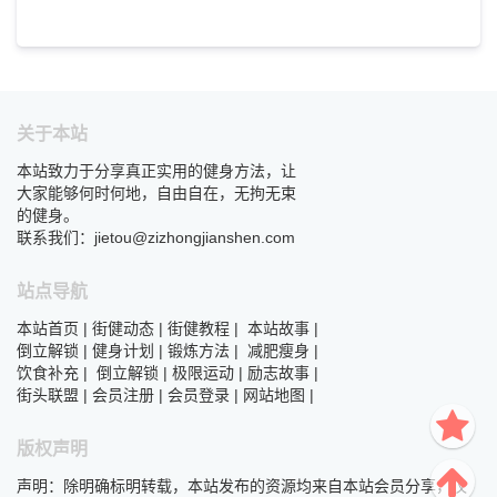
关于本站
本站致力于分享真正实用的健身方法，让
大家能够何时何地，自由自在，无拘无束
的健身。
联系我们：jietou@zizhongjianshen.com
站点导航
本站首页
|
街健动态
|
街健教程
|
本站故事
|
倒立解锁
|
健身计划
|
锻炼方法
|
减肥瘦身
|
饮食补充
|
倒立解锁
|
极限运动
|
励志故事
|
街头联盟
|
会员注册
|
会员登录
|
网站地图
|
版权声明
声明：除明确标明转载，本站发布的资源均来自本站会员分享，仅