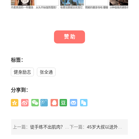
丹麦男孩的一年健身…
从头开始强势围观！…
有想法那就去实现它 …
简陋的健身场地 爆棚…
15种极致的俯卧撑，…
街
赞 助
标签：
健身励志
张全通
分享到：
上一篇：
徒手练不出肌肉？街健冠军Andrea Larosa告诉你他是怎么做的
下一篇：
45岁大叔以送外卖为生却热衷极限运动，还说贫穷限制了你的想象吗