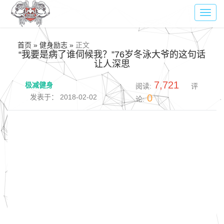
Toggl
navig
首页 » 健身励志 »
正文
“我要是病了谁伺候我？”76岁冬泳大爷的这句话
让人深思
7,721
极减健身
阅读:
评
0
发表于： 2018-02-02
论: