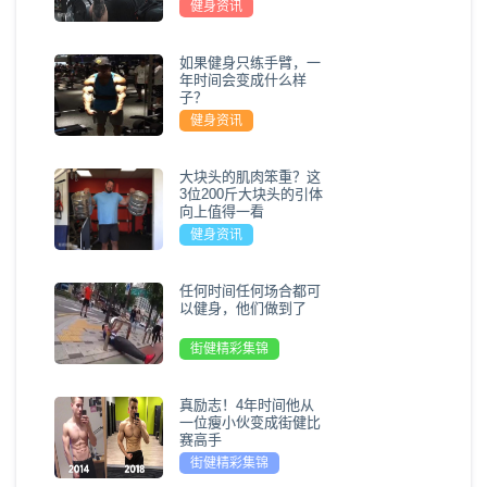
健身资讯
如果健身只练手臂，一
年时间会变成什么样
子？
健身资讯
大块头的肌肉笨重？这
3位200斤大块头的引体
向上值得一看
健身资讯
任何时间任何场合都可
以健身，他们做到了
街健精彩集锦
真励志！4年时间他从
一位瘦小伙变成街健比
赛高手
街健精彩集锦