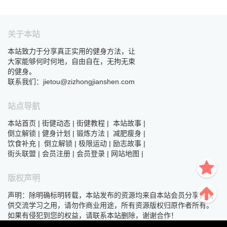
关于本站
本站致力于分享真正实用的健身方法，让
大家能够何时何地，自由自在，无拘无束
的健身。
联系我们：jietou@zizhongjianshen.com
站点导航
本站首页
|
街健动态
|
街健教程
|
本站故事
|
倒立解锁
|
健身计划
|
锻炼方法
|
减肥瘦身
|
饮食补充
|
倒立解锁
|
极限运动
|
励志故事
|
街头联盟
|
会员注册
|
会员登录
|
网站地图
|
版权声明
声明：除明确标明转载，本站发布的资源均来自本站会员分享，仅
供交流学习之用，请勿作商业用途，所有资源版权归原作者所有。
如果有侵犯到您的权益，请联系本站删除，谢谢合作！