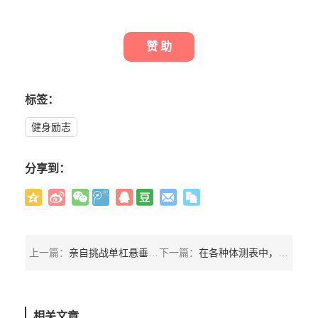
赞 助
标签：
健身励志
分享到：
上一篇：
亲自挑战单杠悬垂100秒后，我找到了极少人可以成功的原因
下一篇：
在各种体测表中，为什么俯卧撑要做到30个才算是好身体？
相关文章