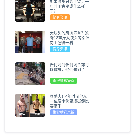
如果健身只练手臂，一
年时间会变成什么样
子？
健身资讯
大块头的肌肉笨重？这
3位200斤大块头的引体
向上值得一看
健身资讯
任何时间任何场合都可
以健身，他们做到了
街健精彩集锦
真励志！4年时间他从
一位瘦小伙变成街健比
赛高手
街健精彩集锦