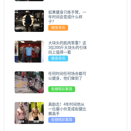
如果健身只练手臂，一
年时间会变成什么样
子？
健身资讯
大块头的肌肉笨重？这
3位200斤大块头的引体
向上值得一看
健身资讯
任何时间任何场合都可
以健身，他们做到了
街健精彩集锦
真励志！4年时间他从
一位瘦小伙变成街健比
赛高手
街健精彩集锦