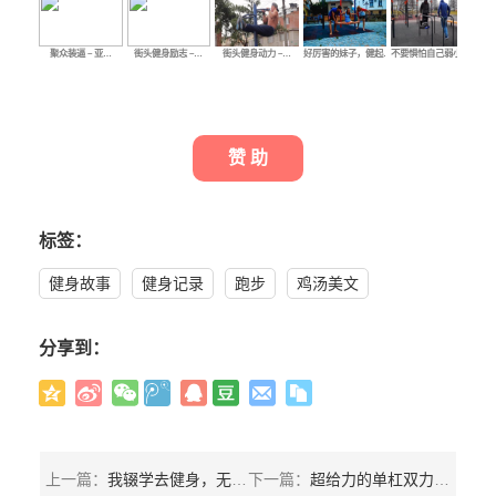
聚众装逼 – 亚…
街头健身励志 –…
街头健身动力 –…
好厉害的妹子，健起…
不要惧怕自己弱小的…
这
赞 助
标签：
健身故事
健身记录
跑步
鸡汤美文
分享到：
上一篇：
我辍学去健身，无悔走向这条不归路
下一篇：
超给力的单杠双力臂教程 从发力技巧到训练突破