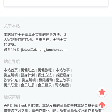
关于本站
本站致力于分享真正实用的健身方法，让
大家能够何时何地，自由自在，无拘无束
的健身。
联系我们：jietou@zizhongjianshen.com
站点导航
本站首页
|
街健动态
|
街健教程
|
本站故事
|
倒立解锁
|
健身计划
|
锻炼方法
|
减肥瘦身
|
饮食补充
|
倒立解锁
|
极限运动
|
励志故事
|
街头联盟
|
会员注册
|
会员登录
|
网站地图
|
版权声明
声明：除明确标明转载，本站发布的资源均来自本站会员分享，仅
供交流学习之用，请勿作商业用途，所有资源版权归原作者所有。