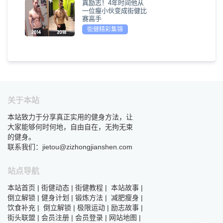
真励志！4年时间他从
一位瘦小伙变成街健比
赛高手
街健精彩集锦
关于本站
本站致力于分享真正实用的健身方法，让
大家能够何时何地，自由自在，无拘无束
的健身。
联系我们：jietou@zizhongjianshen.com
站点导航
本站首页
|
街健动态
|
街健教程
|
本站故事
|
倒立解锁
|
健身计划
|
锻炼方法
|
减肥瘦身
|
饮食补充
|
倒立解锁
|
极限运动
|
励志故事
|
街头联盟
|
会员注册
|
会员登录
|
网站地图
|