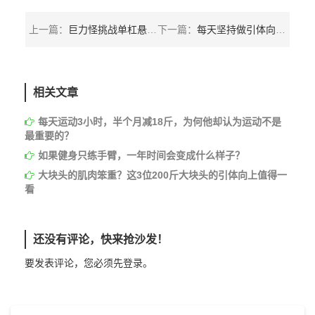
上一篇：
巨力怪挑战单杠悬垂坚持了85秒，网友：能坚持60秒就是高手
下一篇：
每天坚持做引体向上，30天后上拉的力量会提高多少？
相关文章
每天运动3小时，半个月减18斤，为何他却认为运动不是
最重要的？
如果健身只练手臂，一年时间会变成什么样子？
大块头的肌肉笨重？这3位200斤大块头的引体向上值得一
看
还没有评论，快来抢沙发！
要发表评论，您必须先
登录
。