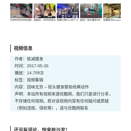
任何时间任何场合都…
真励志！4年时间他从…
街健大神Fibo的个人…
励志！街头健身3年，…
街健菜鸟Benjamin的…
街健
视频信息
作者：极减健身
时间：2017-05-26
播放：14,709次
标签：
视频
集锦
内容：回味无穷 – 街头健身那些经典动作
声明：本站所有视频来源优酷网，我们只是进行分享，
不存储任何视频。若对该视频内容有任何疑问或质疑
（例如违规、侵权等），请与优酷网联系
还没有评论，快来抢沙发！