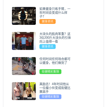
如果健身只练手臂，一
年时间会变成什么样
子？
健身资讯
大块头的肌肉笨重？这
3位200斤大块头的引体
向上值得一看
健身资讯
任何时间任何场合都可
以健身，他们做到了
街健精彩集锦
真励志！4年时间他从
一位瘦小伙变成街健比
赛高手
街健精彩集锦