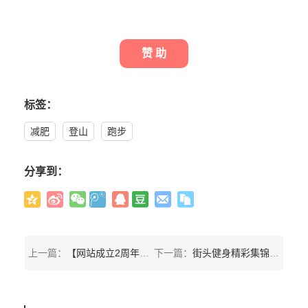
赞 助
标签：
减肥
登山
跑步
分享到：
上一篇：
【网站成立2周年】当年吹过的牛逼，貌似都在慢慢实现
下一篇：
街头健身精彩集锦2019-王者风范！