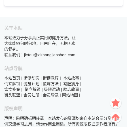
关于本站
本站致力于分享真正实用的健身方法，让
大家能够何时何地，自由自在，无拘无束
的健身。
联系我们：jietou@zizhongjianshen.com
站点导航
本站首页
|
街健动态
|
街健教程
|
本站故事
|
倒立解锁
|
健身计划
|
锻炼方法
|
减肥瘦身
|
饮食补充
|
倒立解锁
|
极限运动
|
励志故事
|
街头联盟
|
会员注册
|
会员登录
|
网站地图
|
版权声明
声明：除明确标明转载，本站发布的资源均来自本站会员分享，仅
供交流学习之用，请勿作商业用途，所有资源版权归原作者所有。