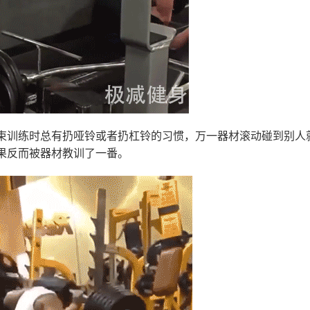
束训练时总有扔哑铃或者扔杠铃的习惯，万一器材滚动碰到别人
果反而被器材教训了一番。