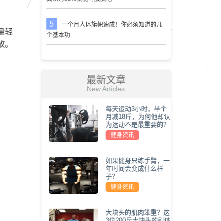
一个月人体旗帜速成！你必须知道的几
量轻
个基本功
故。
最新文章
New Articles
每天运动3小时，半个
月减18斤，为何他却认
为运动不是最重要的？
健身资讯
如果健身只练手臂，一
年时间会变成什么样
子？
健身资讯
大块头的肌肉笨重？这
3位200斤大块头的引体