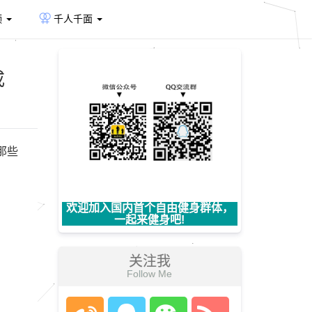
频
千人千面
戒
那些
欢迎加入国内首个自由健身群体，
一起来健身吧!
关注我
Follow Me