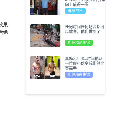
向上值得一看
健身资讯
效果
任何时间任何场合都可
以健身，他们做到了
后绝
街健精彩集锦
真励志！4年时间他从
一位瘦小伙变成街健比
赛高手
街健精彩集锦