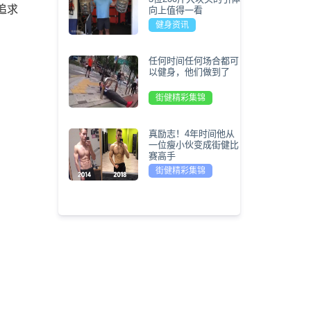
追求
向上值得一看
健身资讯
任何时间任何场合都可
以健身，他们做到了
街健精彩集锦
真励志！4年时间他从
一位瘦小伙变成街健比
赛高手
街健精彩集锦