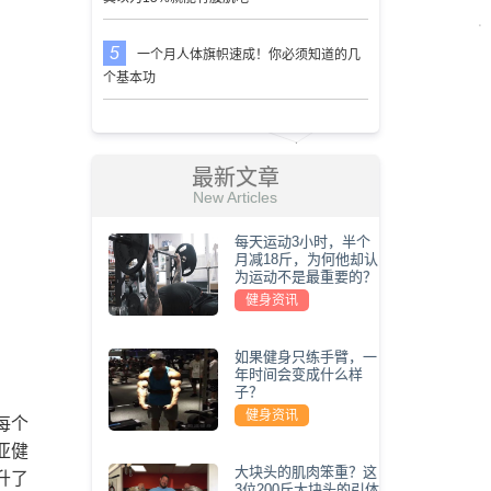
一个月人体旗帜速成！你必须知道的几
个基本功
最新文章
New Articles
每天运动3小时，半个
月减18斤，为何他却认
为运动不是最重要的？
健身资讯
如果健身只练手臂，一
年时间会变成什么样
子？
健身资讯
每个
亚健
大块头的肌肉笨重？这
升了
3位200斤大块头的引体