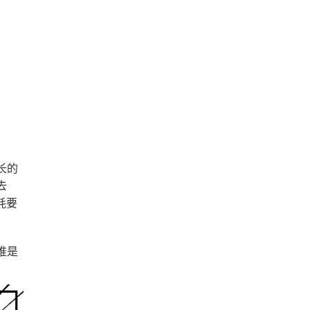
长的
去
耗要
谁是