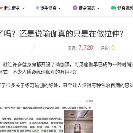
街头健身
徒手健身
健身百态
健身视
了吗？还是说瑜伽真的只是在做拉伸？
7,720
0
阅读:
评论:
，就连许多健身房都开设了瑜伽课，可见瑜伽早已成为一种时尚
体式，不少人质疑练瑜伽真的有用吗？
里写了很多关于练习瑜伽的好处，甚至让人觉得有种包治百病的感