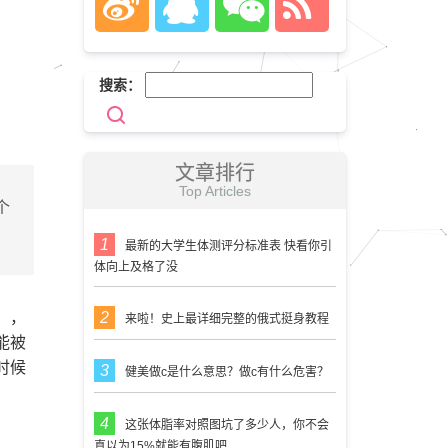
搜索：
文章排行
Top Articles
个
最新的大学生体测评分标准表 快看你引
体向上及格了没
），
来啦！史上最详细完整的俄式挺身教程
能被
时候
健美做c是什么意思？做c有什么危害？
这张体脂率对照图坑了多少人，你不会
真以为15%就能有腹肌吧