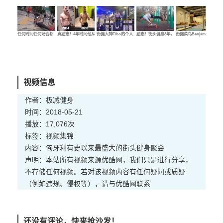
任何时间任何场合都…
真励志！4年时间他从…
街健大神Fibo的个人…
励志！街头健身3年，…
街健菜鸟Benjamin的…
街健
视频信息
作者：极减健身
时间：2018-05-21
播放：17,076次
标签：
视频
集锦
内容：匈牙利有史以来最盛大的街头健身聚会
声明：本站所有视频来源优酷网，我们只是进行分享，
不存储任何视频。若对该视频内容有任何疑问或质疑
（例如违规、侵权等），请与优酷网联系
还没有评论，快来抢沙发！