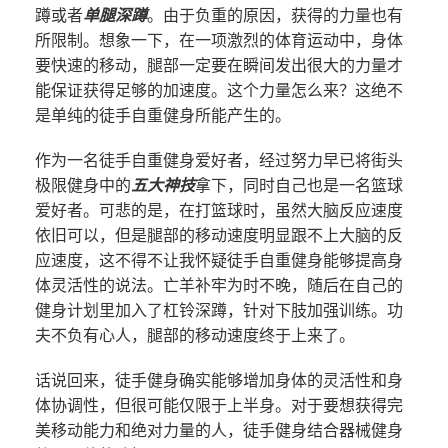
蹲或者
单腿深蹲
。由于负重的原因，获得的力量也有
所限制。想象一下，在一项激烈的体育运动中，身体
要快速的移动，腿部一定要在瞬间发出很大的力量才
能保证获得足够的加速度。这个力量怎么来？这绝不
是单纯的徒手自重健身所能产生的。
作为一名徒手自重健身爱好者，经过努力早已将街头
极限健身中的
五大神技
拿下，同时自己也是一名篮球
爱好者。可悲的是，在打篮球时，虽然大脑反应速度
依旧可以，但是腿部的移动速度明显跟不上大脑的反
应速度，这不得不让我怀疑徒手自重健身能够提高身
体灵活性的说法。亡羊补牢为时不晚，随后在自己的
健身计划里加入了杠铃深蹲，针对下肢加强训练。功
夫不负有心人，腿部的移动速度终于上来了。
话说回来，徒手健身确实能够增加身体的灵活性和身
体协调性，但很可能仅限于上半身。对于要想获得完
美移动能力和绝对力量的人，徒手健身结合器械健身