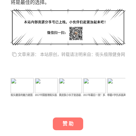
将是最佳的选择。
文章来源： 本站原创，转载请注明来自：街头极限健身网
街头健身的魅力就是:…
2017中国香港街头极…
黄皮肤小伙子变态级…
2017年最后一发！多…
带着V字仇杀面具的街…
【官
赞 助