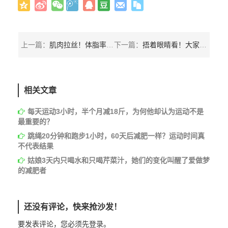
上一篇：
肌肉拉丝！体脂率最低的人Helmut Strebl，这是他的健身经历
下一篇：
捂着眼睛看！大家在训练的时候请小心，摔得太惨了
相关文章
每天运动3小时，半个月减18斤，为何他却认为运动不是
最重要的？
跳绳20分钟和跑步1小时，60天后减肥一样？运动时间真
不代表结果
姑娘3天内只喝水和只喝芹菜汁，她们的变化叫醒了爱做梦
的减肥者
还没有评论，快来抢沙发！
要发表评论，您必须先
登录
。