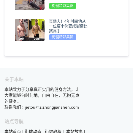
街健精彩集锦
真励志！4年时间他从
一位瘦小伙变成街健比
赛高手
街健精彩集锦
关于本站
本站致力于分享真正实用的健身方法，让
大家能够何时何地，自由自在，无拘无束
的健身。
联系我们：jietou@zizhongjianshen.com
站点导航
本站首页
|
街健动态
|
街健教程
|
本站故事
|