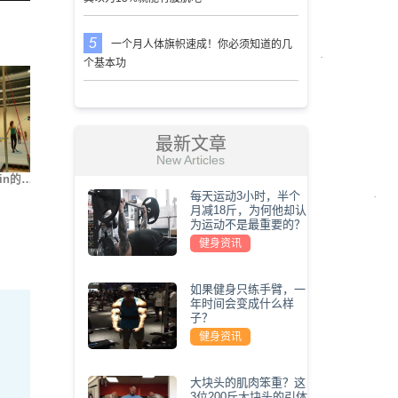
一个月人体旗帜速成！你必须知道的几
个基本功
最新文章
New Articles
in的…
街健大神Nikita Kach…
世界上最难的5种俯卧…
我要变
每天运动3小时，半个
月减18斤，为何他却认
为运动不是最重要的？
健身资讯
如果健身只练手臂，一
年时间会变成什么样
子？
健身资讯
大块头的肌肉笨重？这
3位200斤大块头的引体