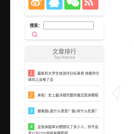
搜索：
文章排行
Top Articles
最新的大学生体测评分标准表 快看你引
体向上及格了没
来啦！史上最详细完整的俄式挺身教程
健美做c是什么意思？做c有什么危害？
这张体脂率对照图坑了多少人，你不会
真以为15%就能有腹肌吧