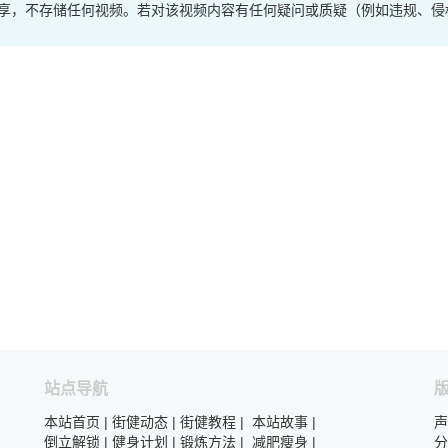
享，不存储任何视频。若对该视频内容有任何疑问或质疑（例如违规、侵
站点导航
本站首页
|
街健动态
|
街健教程
|
本站故事
|
声
倒立解锁
|
健身计划
|
锻炼方法
|
减肥瘦身
|
分