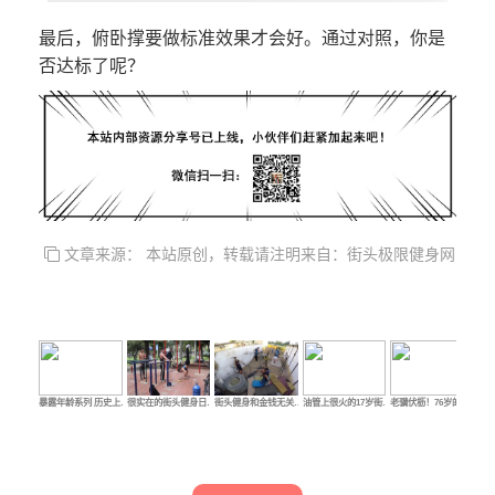
最后，俯卧撑要做标准效果才会好。通过对照，你是
否达标了呢？
文章来源： 本站原创，转载请注明来自：街头极限健身网
暴露年龄系列 历史上…
很实在的街头健身日…
街头健身和金钱无关…
油管上很火的17岁街…
老骥伏枥！76岁的乌…
老顽