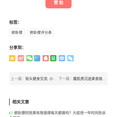
赞 助
标签：
俯卧撑
俯卧撑评分表
分享到：
上一篇：
街头健身交流, 小伙Ashqelon的精彩表现
下一篇：
腹肌男沉迷美食挑战，求网友养胖100磅后就减肥，他能瘦下来吗？
相关文章
俯卧撑的效果有限值得每天都做吗？大叔用一年时间告诉