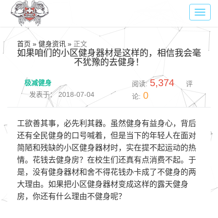
Toggl
navig
首页 » 健身资讯 »
正文
如果咱们的小区健身器材是这样的，相信我会毫
不犹豫的去健身！
5,374
极减健身
阅读:
评
0
发表于： 2018-07-04
论:
工欲善其事，必先利其器。虽然健身有益身心，背后
还有全民健身的口号喊着，但是当下的年轻人在面对
简陋和残缺的小区健身器材时，实在提不起运动的热
情。花钱去健身房？在校生们还真有点消费不起。于
是，没有健身器材和舍不得花钱办卡成了不健身的两
大理由。如果把小区健身器材变成这样的露天健身
房，你还有什么理由不健身呢？