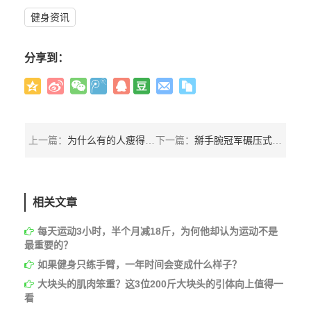
健身资讯
分享到：
上一篇：
为什么有的人瘦得很但是对抗超硬，爆发力超强呢？
下一篇：
掰手腕冠军碾压式战胜健美大块头后：我并不想弄断他们的手臂
相关文章
每天运动3小时，半个月减18斤，为何他却认为运动不是
最重要的？
如果健身只练手臂，一年时间会变成什么样子？
大块头的肌肉笨重？这3位200斤大块头的引体向上值得一
看