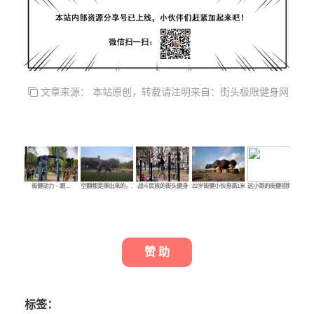
文章来源： 本站原创，转载请注明来自：街头极限健身网
街健动力 – 跟…
空翻都是摔出来的，…
战斗民族的街头健身
22岁街健小伙身高1米…
这小哥的街健视频拍…
超
赞 助
标签：