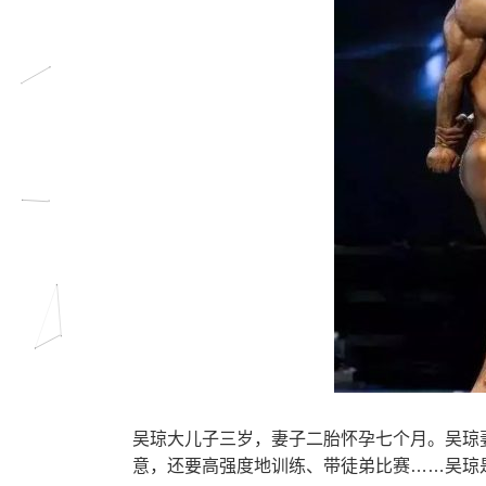
吴琼大儿子三岁，妻子二胎怀孕七个月。吴琼
意，还要高强度地训练、带徒弟比赛……吴琼