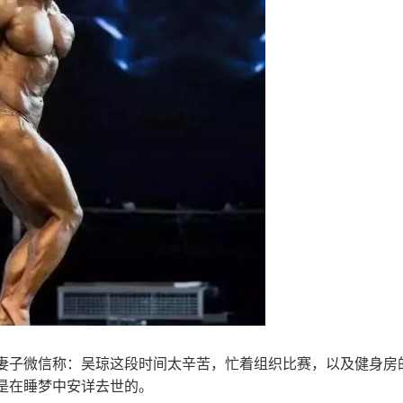
妻子微信称：吴琼这段时间太辛苦，忙着组织比赛，以及健身房
是在睡梦中安详去世的。