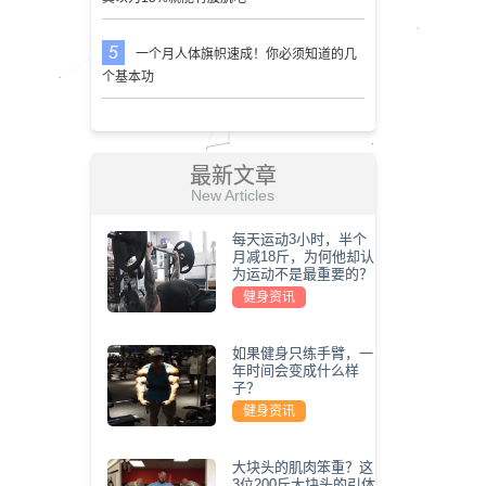
。
一个月人体旗帜速成！你必须知道的几
个基本功
最新文章
New Articles
每天运动3小时，半个
月减18斤，为何他却认
为运动不是最重要的？
健身资讯
如果健身只练手臂，一
年时间会变成什么样
子？
健身资讯
大块头的肌肉笨重？这
3位200斤大块头的引体