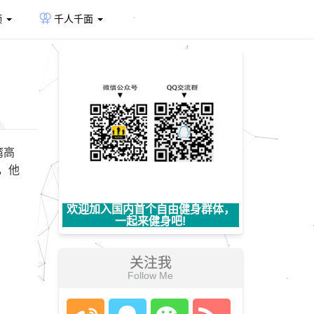
频
千人千面
湾高
，他
欢迎加入国内首个自由健身群体，
一起来健身吧!
关注我
Follow Me