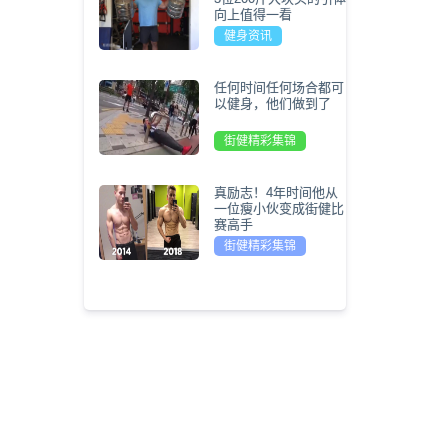
向上值得一看
健身资讯
任何时间任何场合都可
以健身，他们做到了
街健精彩集锦
真励志！4年时间他从
一位瘦小伙变成街健比
赛高手
街健精彩集锦