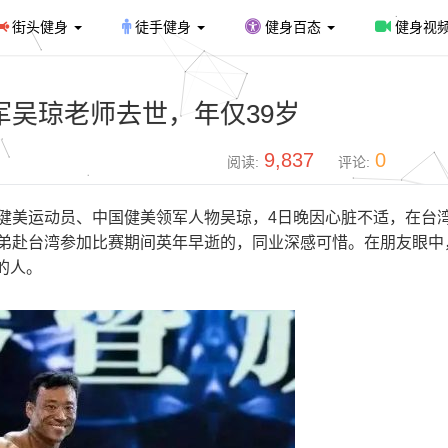
街头健身
徒手健身
健身百态
健身视
军吴琼老师去世，年仅39岁
9,837
0
阅读:
评论:
名健美运动员、中国健美领军人物吴琼，4日晚因心脏不适，在台
徒弟赴台湾参加比赛期间英年早逝的，同业深感可惜。在朋友眼中
的人。