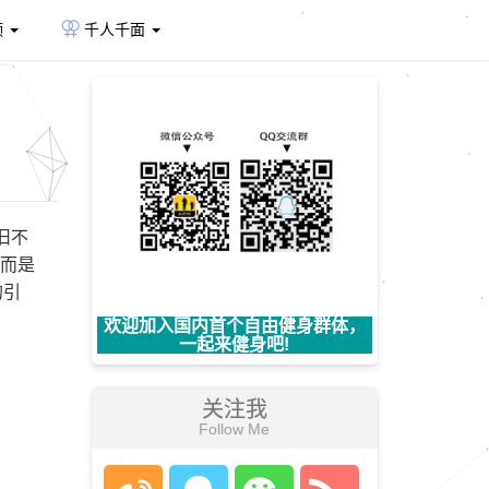
频
千人千面
旧不
，而是
的引
欢迎加入国内首个自由健身群体，
一起来健身吧!
关注我
Follow Me