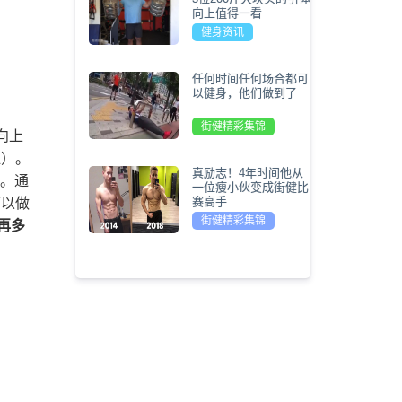
向上值得一看
健身资讯
任何时间任何场合都可
以健身，他们做到了
街健精彩集锦
向上
杠）。
真励志！4年时间他从
练。通
一位瘦小伙变成街健比
赛高手
可以做
街健精彩集锦
再多