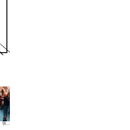
，快…
健身励志 – 带…
近期刚结束的！2017…
很实在