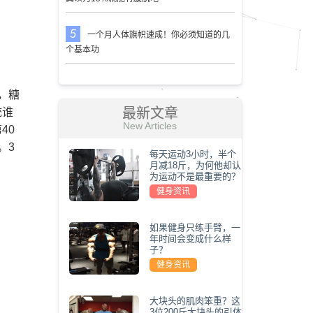
一个月人体旗帜速成！你必须知道的几
个基本功
，糖
最新文章
统谁
New Articles
40
。3
每天运动3小时，半个
月减18斤，为何他却认
为运动不是最重要的？
健身资讯
如果健身只练手臂，一
年时间会变成什么样
子？
健身资讯
大块头的肌肉笨重？这
3位200斤大块头的引体