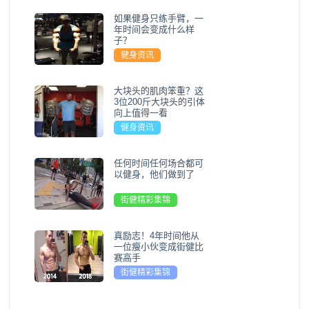
如果健身只练手臂，一
年时间会变成什么样
子？
健身资讯
大块头的肌肉笨重？这
3位200斤大块头的引体
向上值得一看
健身资讯
任何时间任何场合都可
以健身，他们做到了
街健精彩集锦
真励志！4年时间他从
一位瘦小伙变成街健比
赛高手
街健精彩集锦