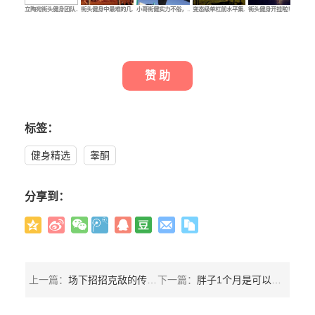
立陶宛街头健身团队…
街头健身中最难的几…
小哥街健实力不俗，…
变态级单杠前水平集…
街头健身开挂啦！6个…
值
赞 助
标签：
健身精选
睾酮
分享到：
上一篇：
场下招招克敌的传统武术为何上场就失效？究竟练的是武功还是舞功
下一篇：
胖子1个月是可以练成肌肉男的，前提是你不能虚！