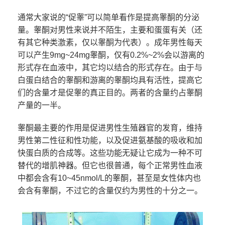
通常大家说的“促睾”可以简单看作是提高睾酮的分泌
量。睾酮对男性来说并不陌生，主要和蛋蛋有关（还
有其它种类激素，仅以睾酮为代表）。成年男性每天
可以产生9mg~24mg睾酮，仅有0.2%~2%会以游离的
形式存在血液中，其它均以结合的形式存在。由于与
白蛋白结合的睾酮和游离的睾酮均具有活性，提高它
们的含量才是促睾的真正目的。两者的含量约占睾酮
产量的一半。
睾酮最主要的作用是促进男性生殖器官的发育，维持
男性第二性征和性功能，以及促进氨基酸的吸收和加
快蛋白质的合成等。这些功能无疑让它成为一种不可
替代的增肌神器。但它也很普通，每个正常男性血液
中都会含有10~45nmol/L的睾酮，甚至是女性体内也
会含有睾酮，不过它的含量仅约为男性的十分之一。