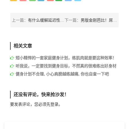
上一篇：
有什么缓解延迟性肌肉酸痛的办法吗？难不成真的只能靠等？
下一篇：
男版金刚芭比！屌爆的男人就是他Jujimufu
相关文章
短小精悍的一套家庭健身计划，练肌肉就是要这种效率！
听我说，一定要找到健身目标，不然真的很难练出好身材
健身计划不合理, 小心肩膀越练越痛, 你也自查一下吧
还没有评论，快来抢沙发！
要发表评论，您必须先
登录
。