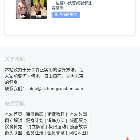
一位瘦小伙变成街健比
赛高手
街健精彩集锦
关于本站
本站致力于分享真正实用的健身方法，让
大家能够何时何地，自由自在，无拘无束
的健身。
联系我们：jietou@zizhongjianshen.com
站点导航
本站首页
|
街健动态
|
街健教程
|
本站故事
|
倒立解锁
|
健身计划
|
锻炼方法
|
减肥瘦身
|
饮食补充
|
倒立解锁
|
极限运动
|
励志故事
|
街头联盟
|
会员注册
|
会员登录
|
网站地图
|