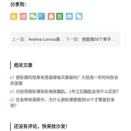
分享到：
上一篇：
Andrea Larosa美如画的俄式挺身和双力臂，不愧是意大利街健王者
下一篇：
他能做50个单手俯卧撑和8个单指引体向上，连Simonster都是他的粉丝！
相关文章
俯卧撑的效果有限值得每天都做吗？大叔用一年时间告诉
你答案
分别用俯卧撑和卧推练胸肌，1年之后胸肌会有什么区别？
在各种体测表中，为什么俯卧撑要做到30个才算是好身
体？
还没有评论，快来抢沙发！