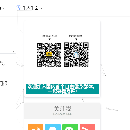
频
千人千面
光，
们很
欢迎加入国内首个自由健身群体，
一起来健身吧!
关注我
Follow Me