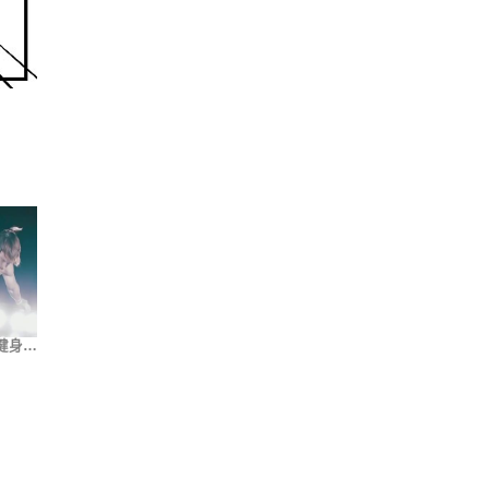
健身…
低体脂率怪物Helmut …
台湾街头健身神人Top5
街头健