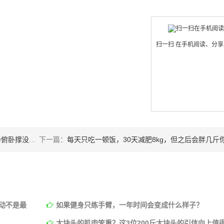
扫一扫 在手机阅读、分
没做标准吗？
下一篇：
每天只吃一顿饭，30天减肥8kg，但之后会胖几斤你知道么
动不是最
如果健身只练手臂，一年时间会变成什么样子？
大块头的肌肉笨重？这3位200斤大块头的引体向上值