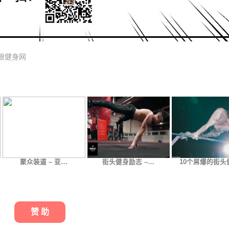
限健身网
聚众装逼 – 亚…
街头健身励志 –…
10个屌爆的街头
赞 助