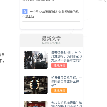
一个月人体旗帜速成！你必须知道的几
个基本功
最新文章
New Articles
每天运动3小时，半个
暴食
月减18斤，为何他却认
为运动不是最重要的？
中。
健身资讯
如果健身只练手臂，一
年时间会变成什么样
子？
健身资讯
大块头的肌肉笨重？这
3位200斤大块头的引体