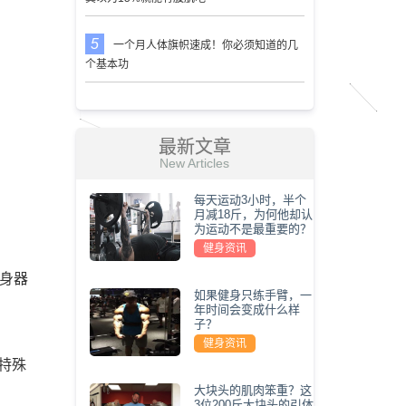
一个月人体旗帜速成！你必须知道的几
个基本功
最新文章
New Articles
每天运动3小时，半个
月减18斤，为何他却认
为运动不是最重要的？
健身资讯
健身器
如果健身只练手臂，一
，
年时间会变成什么样
子？
健身资讯
特殊
大块头的肌肉笨重？这
3位200斤大块头的引体