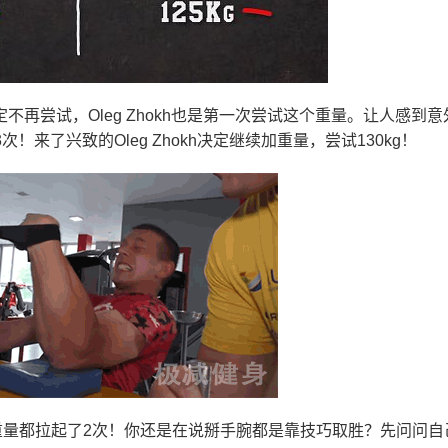
ar决定不再尝试，Oleg Zhokh也是第一次尝试这个重量。让人感到
了3次！来了兴致的Oleg Zhokh决定继续加重量，尝试130kg！
30kg的重量都拉起了2次！你还是在说掰手腕都是靠技巧取胜？先问问