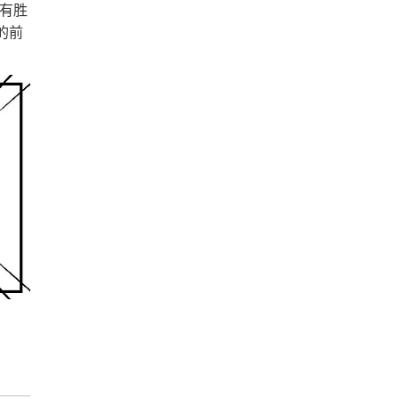
各有胜
的前