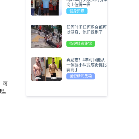
向上值得一看
健身资讯
任何时间任何场合都可
以健身，他们做到了
街健精彩集锦
真励志！4年时间他从
一位瘦小伙变成街健比
赛高手
街健精彩集锦
。可
起。