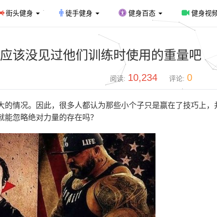
街头健身
徒手健身
健身百态
健身视
应该没见过他们训练时使用的重量吧
10,234
0
阅读:
评论:
大的情况。因此，很多人都认为那些小个子只是赢在了技巧上，
就能忽略绝对力量的存在吗？