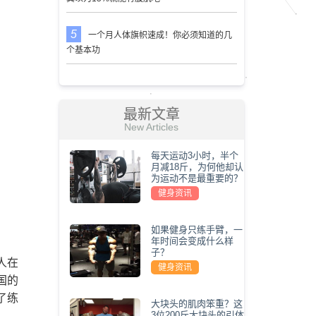
一个月人体旗帜速成！你必须知道的几
个基本功
最新文章
New Articles
每天运动3小时，半个
月减18斤，为何他却认
为运动不是最重要的？
健身资讯
如果健身只练手臂，一
年时间会变成什么样
子？
人在
健身资讯
国的
了练
大块头的肌肉笨重？这
3位200斤大块头的引体