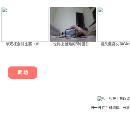
单双杠全能比赛（All…
世界上最难的5种俯卧…
街头健身女神Gina
赞 助
扫一扫 在手机阅读、分