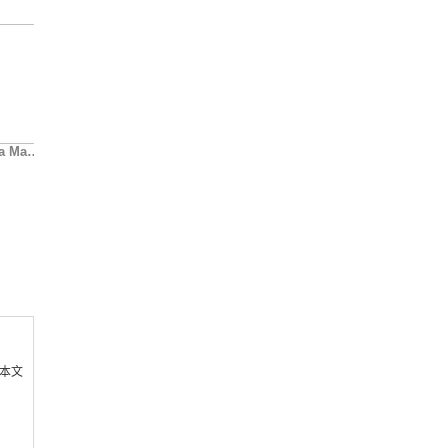
 Ma…
无需出头鸟，用团队…
街头健身花样多 肯定…
当街头
享本文