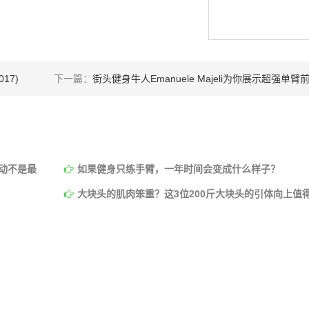
17)
下一篇：
街头健身牛人Emanuele Majeli为你展示超强单臂前水
动不是最
如果健身只练手臂，一年时间会变成什么样子？
大块头的肌肉笨重？这3位200斤大块头的引体向上值