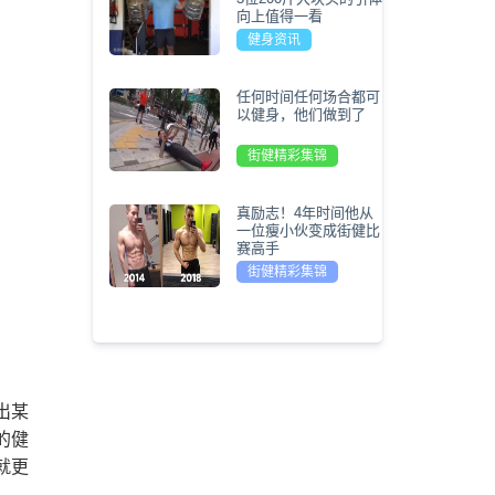
向上值得一看
健身资讯
任何时间任何场合都可
以健身，他们做到了
街健精彩集锦
真励志！4年时间他从
一位瘦小伙变成街健比
赛高手
街健精彩集锦
出某
的健
就更