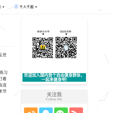
频
千人千面
？
乱世
练习
欢迎加入国内首个自由健身群体，
打着
一起来健身吧!
会连
术节
关注我
Follow Me