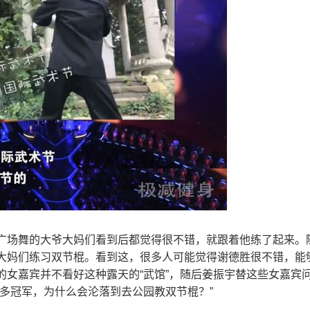
广场舞的大爷大妈们看到后都觉得很不错，就跟着他练了起来。
大妈们练习双节棍。看到这，很多人可能觉得谢德胜很不错，能
的女嘉宾并不看好这种露天的“武馆”，随后姜振宇替这些女嘉宾
多冠军，为什么会沦落到去公园教双节棍？”