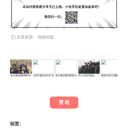
文章来源： 网络转载
街头健身精彩瞬间#3
当双手握住单杠时 仿…
街头健身精彩集锦201…
带上你的好基友，一…
潇洒的单杠空翻动作…
年
赞 助
标签：