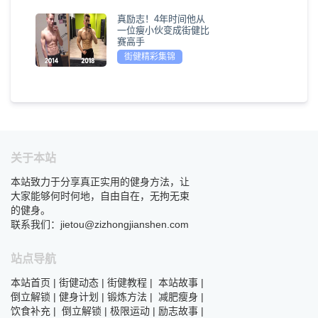
真励志！4年时间他从
一位瘦小伙变成街健比
赛高手
街健精彩集锦
关于本站
本站致力于分享真正实用的健身方法，让
大家能够何时何地，自由自在，无拘无束
的健身。
联系我们：jietou@zizhongjianshen.com
站点导航
本站首页
|
街健动态
|
街健教程
|
本站故事
|
倒立解锁
|
健身计划
|
锻炼方法
|
减肥瘦身
|
饮食补充
|
倒立解锁
|
极限运动
|
励志故事
|