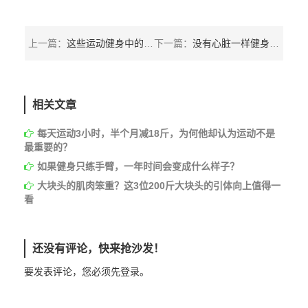
上一篇：
这些运动健身中的开挂集锦真是百看不厌，有一样的吗？
下一篇：
没有心脏一样健身，当你遇到困难想放弃，看看他吧
相关文章
每天运动3小时，半个月减18斤，为何他却认为运动不是
最重要的？
如果健身只练手臂，一年时间会变成什么样子？
大块头的肌肉笨重？这3位200斤大块头的引体向上值得一
看
还没有评论，快来抢沙发！
要发表评论，您必须先
登录
。