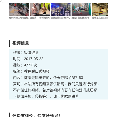
任何时间任何场合都…
真励志！4年时间他从…
街健大神Fibo的个人…
励志！街头健身3年，…
街健菜鸟Benjamin的…
街健
视频信息
作者：极减健身
时间：2017-05-22
播放：4,596次
标签：
教程
脱口秀
视频
内容：健康是喝出来的，今天你喝了吗？53
声明：本站所有视频来源优酷网，我们只是进行分享，
不存储任何视频。若对该视频内容有任何疑问或质疑
（例如违规、侵权等），请与优酷网联系
还没有评论，快来抢沙发！