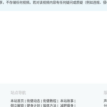
享，不存储任何视频。若对该视频内容有任何疑问或质疑（例如违规、侵
站点导航
本站首页
|
街健动态
|
街健教程
|
本站故事
|
声
倒立解锁
|
健身计划
|
锻炼方法
|
减肥瘦身
|
分