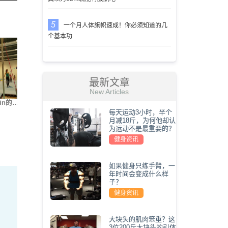
一个月人体旗帜速成！你必须知道的几
个基本功
最新文章
New Articles
in的…
街健大神Nikita Kach…
世界上最难的5种俯卧…
我要变
每天运动3小时，半个
月减18斤，为何他却认
为运动不是最重要的？
健身资讯
如果健身只练手臂，一
年时间会变成什么样
子？
健身资讯
大块头的肌肉笨重？这
3位200斤大块头的引体