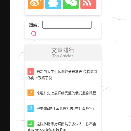
搜索：
文章排行
Top Articles
最新的大学生体测评分标准表 快看你引
体向上及格了没
来啦！史上最详细完整的俄式挺身教程
健美做c是什么意思？做c有什么危害？
这张体脂率对照图坑了多少人，你不会
真以为15%就能有腹肌吧