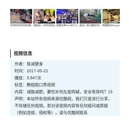
任何时间任何场合都…
真励志！4年时间他从…
街健大神Fibo的个人…
励志！街头健身3年，…
街健菜鸟Benjamin的…
街健
视频信息
作者：极减健身
时间：2017-05-22
播放：3,847次
标签：
教程
脱口秀
视频
内容：减脂减肥，要吃补剂左旋肉碱，安全有效吗？15
声明：本站所有视频来源优酷网，我们只是进行分享，
不存储任何视频。若对该视频内容有任何疑问或质疑
（例如违规、侵权等），请与优酷网联系