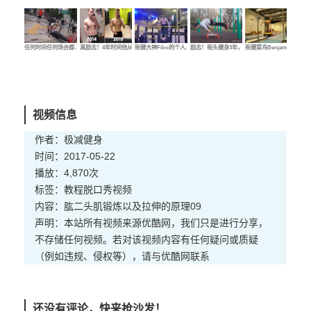
任何时间任何场合都…
真励志！4年时间他从…
街健大神Fibo的个人…
励志！街头健身3年，…
街健菜鸟Benjamin的…
街健
视频信息
作者：极减健身
时间：2017-05-22
播放：4,870次
标签：
教程
脱口秀
视频
内容：肱二头肌锻炼以及拉伸的原理09
声明：本站所有视频来源优酷网，我们只是进行分享，
不存储任何视频。若对该视频内容有任何疑问或质疑
（例如违规、侵权等），请与优酷网联系
还没有评论，快来抢沙发！